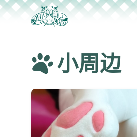
跳
至
正
文
小周边