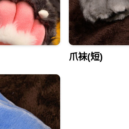
爪袜(短)