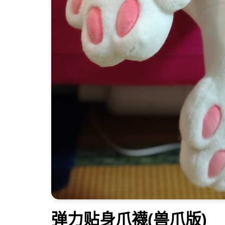
弹力贴身爪襪(兽爪版)