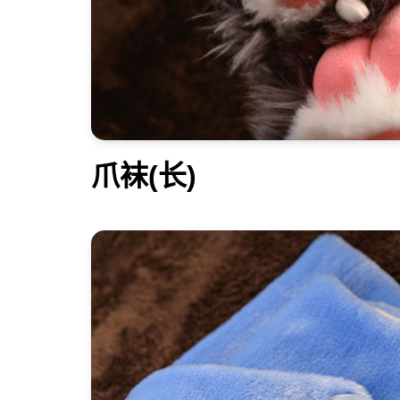
爪袜(长)