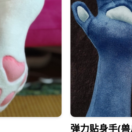
弹力贴身手(兽