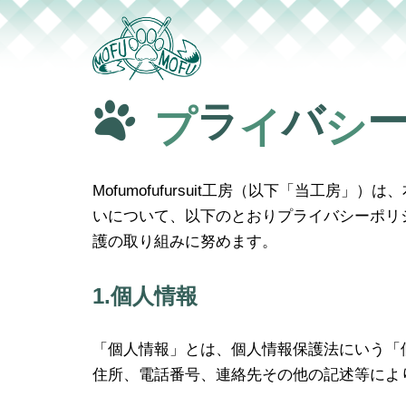
コ
ン
テ
ラ
バ
プ
イ
シ
ン
ツ
へ
Mofumofufursuit工房（以下「当
ス
いについて、以下のとおりプライバシーポリ
キ
護の取り組みに努めます。
ッ
プ
1.個人情報
「個人情報」とは、個人情報保護法にいう「
住所、電話番号、連絡先その他の記述等によ